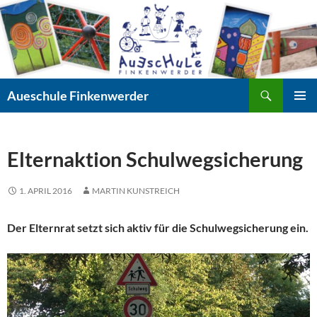
Zum
Inhalt
springen
Suchen
Aueschule Finkenwerder
PRIMÄR
MENÜ
Elternaktion Schulwegsicherung
1. APRIL 2016
MARTIN KUNSTREICH
Der Elternrat setzt sich aktiv für die Schulwegsicherung ein.