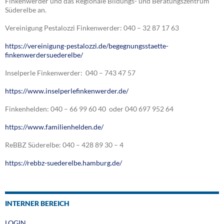
Finkenwerder und das Regionale Bildungs- und Beratungszentrum
Süderelbe an.
Vereinigung Pestalozzi Finkenwerder: 040 – 32 87 17 63
https://vereinigung-pestalozzi.de/begegnungsstaette-
finkenwerdersuederelbe/
Inselperle Finkenwerder: 040 – 743 47 57
https://www.inselperlefinkenwerder.de/
Finkenhelden: 040 – 66 99 60 40 oder 040 697 952 64
https://www.familienhelden.de/
ReBBZ Süderelbe: 040 – 428 89 30 – 4
https://rebbz-suederelbe.hamburg.de/
INTERNER BEREICH
LOGIN